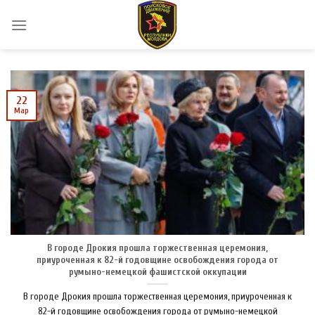
Skip
to
content
22
Мар
В городе Дрокия прошла торжественная церемония,
приуроченная к 82-й годовщине освобождения города от
румыно-немецкой фашистской оккупации
В городе Дрокия прошла торжественная церемония, приуроченная к
82-й годовщине освобождения города от румыно-немецкой