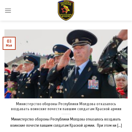
Skip
to
content
03
Май
Министерство обороны Республики Молдова отказалось
воздавать воинские почести павшим солдатам Красной армии
Министерство обороны Республики Молдова отказалось воздавать
воинские почести павшим солдатам Красной армии. При этом ни [...]