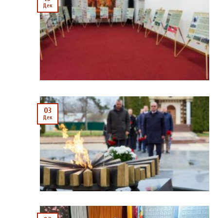
Дек
03
Дек