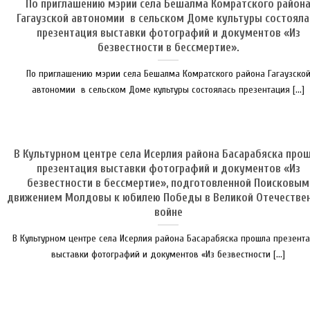
По приглашению мэрии села Бешалма Комратского район
Гагаузской автономии в сельском Доме культуры состояла
презентация выставки фотографий и документов «Из
безвестности в бессмертие».
По приглашению мэрии села Бешалма Комратского района Гагаузско
автономии в сельском Доме культуры состоялась презентация [...]
В Культурном центре села Исерлия района Басарабяска про
презентация выставки фотографий и документов «Из
безвестности в бессмертие», подготовленной Поисковым
движением Молдовы к юбилею Победы в Великой Отечестве
войне
В Культурном центре села Исерлия района Басарабяска прошла презент
выставки фотографий и документов «Из безвестности [...]