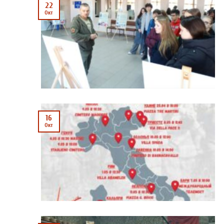
22
Окт
16
Окт