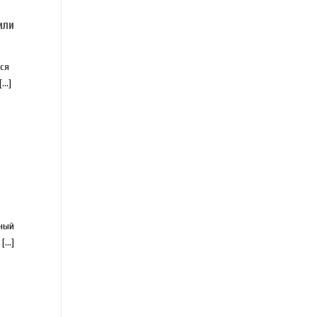
или
ся
..]
ный
...]