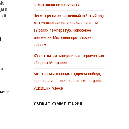
Из
памятников не получится
ды в
ния
Несмотря на объявленный жёлтый код
метеорологической опасности из-за
высоких температур, Поисковое
движение Молдовы продолжает
]
работу
85 лет назад завершилась героическая
оборона Молдавии
ия
Вот так мы «пропагандируем войну»,
ю
вырывая из безвестности имена давно
ушедших героев
ветов
СВЕЖИЕ КОММЕНТАРИИ