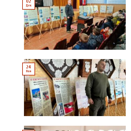
02
Дек
24
Ноя