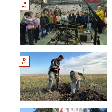
01
Окт
15
Сен