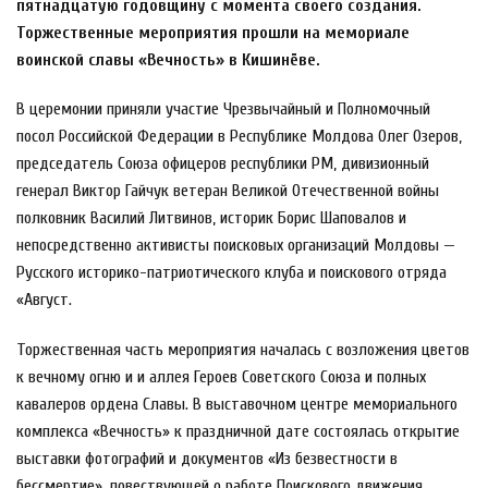
пятнадцатую годовщину с момента своего создания.
Торжественные мероприятия прошли на мемориале
воинской славы «Вечность» в Кишинёве.
В церемонии приняли участие Чрезвычайный и Полномочный
посол Российской Федерации в Республике Молдова Олег Озеров,
председатель Союза офицеров республики РМ, дивизионный
генерал Виктор Гайчук ветеран Великой Отечественной войны
полковник Василий Литвинов, историк Борис Шаповалов и
непосредственно активисты поисковых организаций Молдовы —
Русского историко-патриотического клуба и поискового отряда
«Август.
Торжественная часть мероприятия началась с возложения цветов
к вечному огню и и аллея Героев Советского Союза и полных
кавалеров ордена Славы. В выставочном центре мемориального
комплекса «Вечность» к праздничной дате состоялась открытие
выставки фотографий и документов «Из безвестности в
бессмертие», повествующей о работе Поискового движения