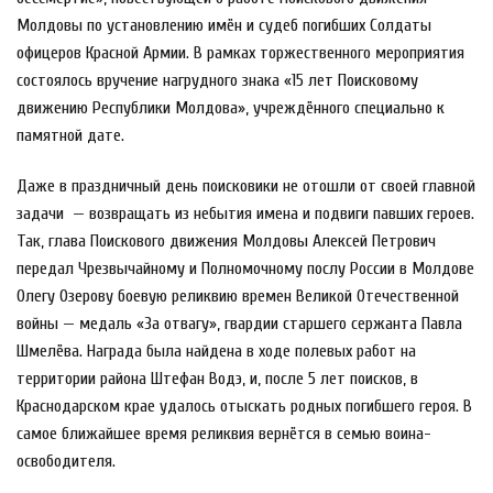
Молдовы по установлению имён и судеб погибших Солдаты
офицеров Красной Армии. В рамках торжественного мероприятия
состоялось вручение нагрудного знака «15 лет Поисковому
движению Республики Молдова», учреждённого специально к
памятной дате.
Даже в праздничный день поисковики не отошли от своей главной
задачи
— возвращать из небытия имена и подвиги павших героев.
Так, глава Поискового движения Молдовы Алексей Петрович
передал Чрезвычайному и Полномочному послу России в Молдове
Олегу Озерову боевую реликвию времен Великой Отечественной
войны — медаль «За отвагу», гвардии старшего сержанта Павла
Шмелёва. Награда была найдена в ходе полевых работ на
территории района Штефан Водэ, и, после 5 лет поисков, в
Краснодарском крае удалось отыскать родных погибшего героя. В
самое ближайшее время реликвия вернётся в семью воина-
освободителя.