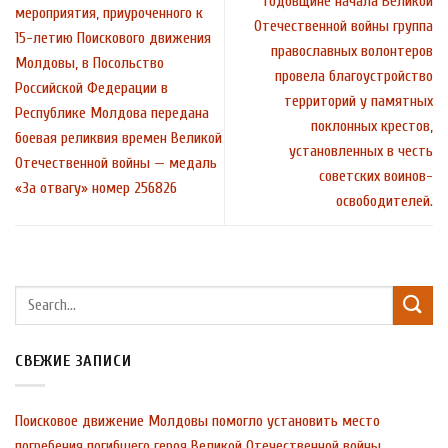
годовщине начала Великой
мероприятия, приуроченного к
Отечественной войны группа
15-летию Поискового движения
православных волонтеров
Молдовы, в Посольство
провела благоустройство
Российской Федерации в
территорий у памятных
Республике Молдова передана
поклонных крестов,
боевая реликвия времен Великой
установленных в честь
Отечественной войны — медаль
советских воинов-
«За отвагу» номер 256826
освободителей.
СВЕЖИЕ ЗАПИСИ
Поисковое движение Молдовы помогло установить место
погребения погибшего героя Великой Отечественной войны