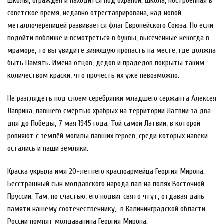
школы, огражден и находится под охраной. Школа, построенная в
советское время, недавно отреставрирована, над новой
металлочерепицей развивается флаг Европейского Союза. Но если
подойти поближе и всмотреться в буквы, высеченные некогда в
мраморе, то вы увидите зияющую пропасть на месте, где должна
быть Память. Имена отцов, дедов и прадедов покрыты таким
количеством краски, что прочесть их уже невозможно.
Не разглядеть под слоем серебрянки младшего сержанта Алексея
Лаврика, павшего смертью храбрых на территории Латвии за два
дня до Победы, 7 мая 1945 года. Той самой Латвии, в которой
ровняют с землёй могилы павших героев, среди которых навеки
остались и наши земляки.
Краска укрыла имя 20-летнего красноармейца Георгия Мирона.
Бесстрашный сын молдавского народа пал на полях Восточной
Пруссии. Там, по счастью, его подвиг свято чтут, отдавая дань
памяти нашему соотечественнику,
в Калининградской области
России помнят молдаванина Георгия Мирона.