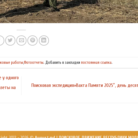
ковые работы
,
Фотоотчеты
. Добавить в закладки
постоянная ссылка
.
 у одного
Поисковая экспедиция»Вахта Памяти 2025″, день дес
азеты на
right 2012 - 2026 ©
August.md | ПОИСКОВОЕ ДВИЖЕНИЕ РЕСПУБЛИКИ МОЛ