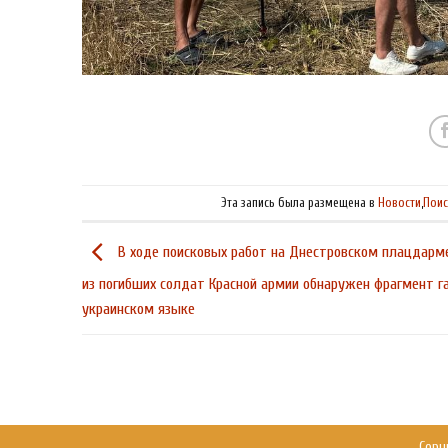
Эта запись была размещена в
Новости
,
Поис
В ходе поисковых работ на Днестровском плацдарме
из погибших солдат Красной армии обнаружен фрагмент г
украинском языке
Copy