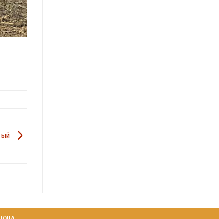
ятый
ДОВА