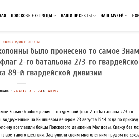
НАЯ
ПОИСКОВЫЕ ОТРЯДЫ
НАШИ ПРОЕКТЫ
НАШ МУЗЕЙ
НО
НОВОСТИ
,
ФОТООТЧЕТЫ
 колонны было пронесено то самое Зна
лаг 2-го батальона 273-го гвардейско
ка 89-й гвардейской дивизии
ОВАНО В
24 АВГУСТА, 2024
ОТ
ADMIN
самое Знамя Освобождения — штурмовой флаг 2-го батальона 273-го
и, водруженный на Кишиневом вечером 23 августа 1944 года по приказ
колонну возглавили бойцы Поискового движения Молдовы. Скажу без л
во главе такого шествия. Заслужили своим многолетним трудом по сох