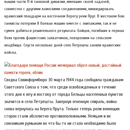
вышли части 11-й танковой дивизии, имевшие своей задачей,
совместно с другими воинскими соединениями, ликвидировать
вражеский плацдарм на восточном берегу реки Прут. В жестоком бою
танкисты потеряли 8 боевых машин вместе с экипажами, так и не
сумев добиться решительного результата. Бойцов, погибших в первых
боях против фашистских захватчиков, похоронили на сельском
кладбище. Спустя несколько дней село Петрешты заняли вражеские
войска.
Сводка Совинформбюро 30 марта 1944 года сообщила гражданам
Советского Союза о том, что среди освобожденных в течение
этого дня к югу и востоку от города Бельцы населенных пунктов
значится и село Петрешты. Завернув огненную спираль, война
снова вернулась на берега Прута. Только теперь роли воюющих
сторон стали абсолютно противоположными. Немцам и их
союзникам румынам во что бы то ни стало необходимо было