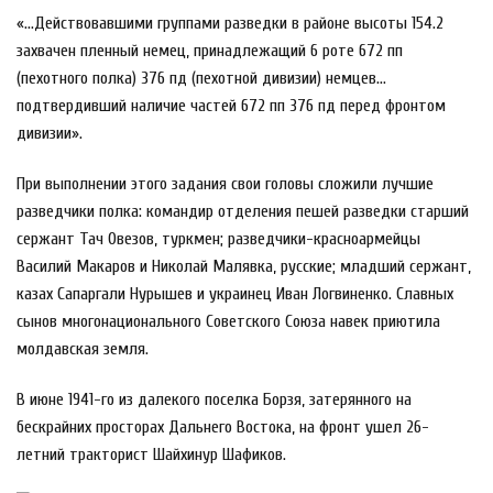
«…Действовавшими группами разведки в районе высоты 154.2
захвачен пленный немец, принадлежащий 6 роте 672 пп
(пехотного полка) 376 пд (пехотной дивизии) немцев…
подтвердивший наличие частей 672 пп 376 пд перед фронтом
дивизии».
При выполнении этого задания свои головы сложили лучшие
разведчики полка: командир отделения пешей разведки старший
сержант Тач Овезов, туркмен; разведчики-красноармейцы
Василий Макаров и Николай Малявка, русские; младший сержант,
казах Сапаргали Нурышев и украинец Иван Логвиненко. Славных
сынов многонационального Советского Союза навек приютила
молдавская земля.
В июне 1941-го из далекого поселка Борзя, затерянного на
бескрайних просторах Дальнего Востока, на фронт ушел 26-
летний тракторист Шайхинур Шафиков.