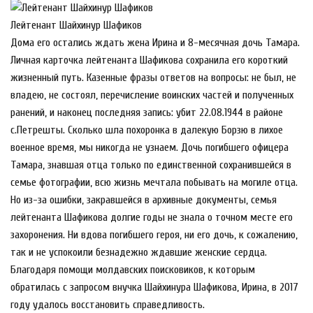
Лейтенант Шайхинур Шафиков
Дома его остались ждать жена Ирина и 8-месячная дочь Тамара.
Личная карточка лейтенанта Шафикова сохранила его короткий
жизненный путь. Казенные фразы ответов на вопросы: не был, не
владею, не состоял, перечисление воинских частей и полученных
ранений, и наконец последняя запись: убит 22.08.1944 в районе
с.Петрешты. Сколько шла похоронка в далекую Борзю в лихое
военное время, мы никогда не узнаем. Дочь погибшего офицера
Тамара, знавшая отца только по единственной сохранившейся в
семье фотографии, всю жизнь мечтала побывать на могиле отца.
Но из-за ошибки, закравшейся в архивные документы, семья
лейтенанта Шафикова долгие годы не знала о точном месте его
захоронения. Ни вдова погибшего героя, ни его дочь, к сожалению,
так и не успокоили безнадежно ждавшие женские сердца.
Благодаря помощи молдавских поисковиков, к которым
обратилась с запросом внучка Шайхинура Шафикова, Ирина, в 2017
году удалось восстановить справедливость.