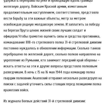
удержать переправы на реке и проходящую вдоль границы
железную дорогу. Войскам Красной армии, измотанным
продолжительным наступлением, соответственно, предстояло
вести борьбу за эти важные объекты, метр за метром
освобождая родную молдавскую землю. И заплатить за победу
на берегах Прута ценою жизней своих лучших солдат и
офицеров.Чтобы грамотно оценить силы и средства противника,
командование 818-го стрелкового полка 31-й стрелковой дивизии
постоянно нуждалось в обновлении информации. Сколько танков
переброшено по железной дороге, сколько полков направлено на
укрепление из Румынии, кто занимает передний край обороны –
искать ответы на эти и другие вопросы предстояло полковым
разведчикам. В ночь с 15 на 16 мая 1944 года командир полка
гвардии полковник Акаевский отправил несколько разведгрупп на
поиски с задачей уточнить силы стоящих перед позициями полка
вражеских войск.
Из журнала боевых действий 31-й стрелковой дивизии: