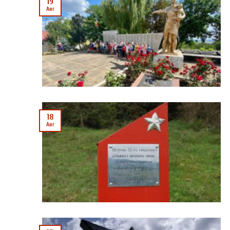
19
Авг
18
Авг