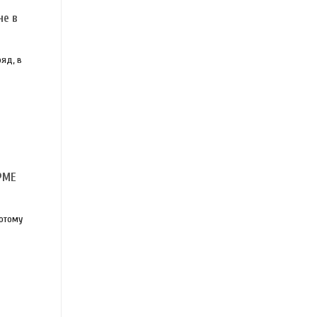
не в
яд, в
РМЕ
Потому