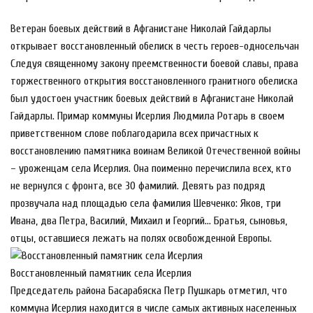
Ветеран боевых действий в Афганистане Николай Гайдарлы
открывает восстановленный обелиск в честь героев-односельчан
Следуя священному закону преемственности боевой славы, права
торжественного открытия восстановленного гранитного обелиска
был удостоен участник боевых действий в Афганистане Николай
Гайдарлы. Примар коммуны Исерлия Людмила Ротарь в своем
приветственном слове поблагодарила всех причастных к
восстановлению памятника воинам Великой Отечественной войны
– уроженцам села Исерлия. Она поименно перечислила всех, кто
не вернулся с фронта, все 30 фамилий. Девять раз подряд
прозвучала над площадью села фамилия Шевченко: Яков, три
Ивана, два Петра, Василий, Михаил и Георгий… Братья, сыновья,
отцы, оставшиеся лежать на полях освобожденной Европы.
Восстановленный памятник села Исерлия
Председатель района Басарабяска Петр Пушкарь отметил, что
коммуна Исерлия находится в числе самых активных населенных