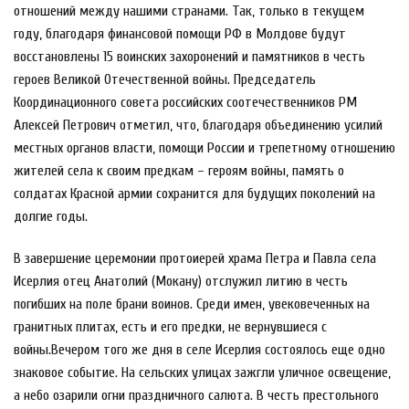
отношений между нашими странами. Так, только в текущем
году, благодаря финансовой помощи РФ в Молдове будут
восстановлены 15 воинских захоронений и памятников в честь
героев Великой Отечественной войны. Председатель
Координационного совета российских соотечественников РМ
Алексей Петрович отметил, что, благодаря объединению усилий
местных органов власти, помощи России и трепетному отношению
жителей села к своим предкам – героям войны, память о
солдатах Красной армии сохранится для будущих поколений на
долгие годы.
В завершение церемонии протоиерей храма Петра и Павла села
Исерлия отец Анатолий (Мокану) отслужил литию в честь
погибших на поле брани воинов. Среди имен, увековеченных на
гранитных плитах, есть и его предки, не вернувшиеся с
войны.Вечером того же дня в селе Исерлия состоялось еще одно
знаковое событие. На сельских улицах зажгли уличное освещение,
а небо озарили огни праздничного салюта. В честь престольного