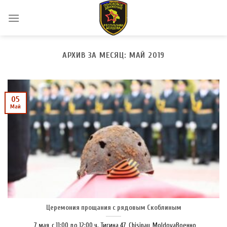
Skip
to
content
АРХИВ ЗА МЕСЯЦ:
МАЙ 2019
05
Май
Церемония прощания с рядовым Скоблиным
7 мая, с 11:00 до 12:00 ч. Тигина 47, Chisinau, MoldovaВоенно