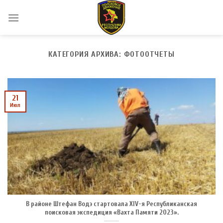
Skip
to
content
КАТЕГОРИЯ АРХИВА:
ФОТООТЧЕТЫ
21
Июл
В районе Штефан Водэ стартовала XIV-я Республиканская
поисковая экспедиция «Вахта Памяти 2023».