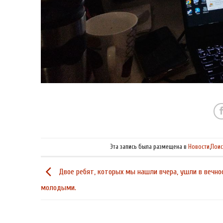
Эта запись была размещена в
Новости
,
Поис
Двое ребят, которых мы нашли вчера, ушли в вечно
молодыми.