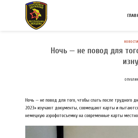
Skip
to
ГЛАВ
content
НОВОСТ
Ночь — не повод для тог
изну
ОПУБЛИ
Ночь — не повод для того, чтобы спать после трудного д
2023» изучают документы, совмещают карты и пытаются 
немецкую аэрофотосъемку на современные карты местност