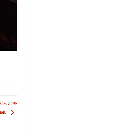
23», день
мой.