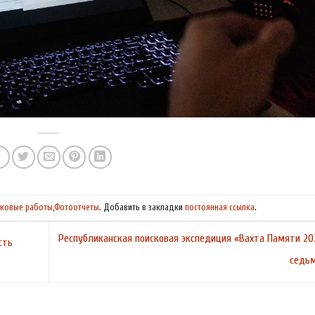
ковые работы
,
Фотоотчеты
. Добавить в закладки
постоянная ссылка
.
Республиканская поисковая экспедиция «Вахта Памяти 20
сть
седь