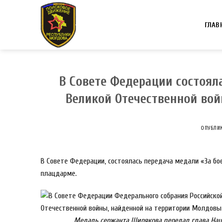
Skip
to
ГЛАВ
content
В Совете Федерации состоял
Великой Отечественной вой
ОПУБЛИ
В Совете Федерации, состоялась передача медали «За б
плацдарме.
Медаль сержанта Ширякова передал глава Нац