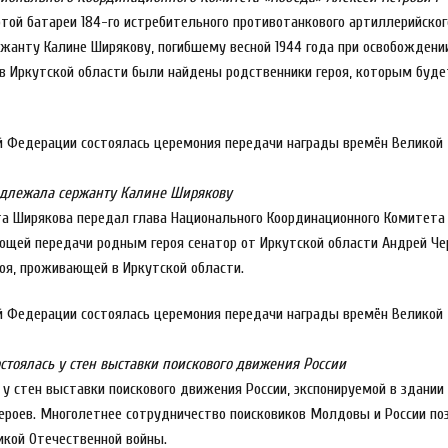
ой батареи 184-го истребительного противотанкового артиллерийског
ржанту Калине Ширякову, погибшему весной 1944 года при освобождени
в Иркутской области были найдены родственники героя, которым буде
адлежала сержанту Калине Ширякову
а Ширякова передал глава Национального Координационного Комитета
ующей передачи родным героя сенатор от Иркутской области Андрей Ч
оя, проживающей в Иркутской области.
тоялась у стен выставки поискового движения России
у стен выставки поискового движения России, экспонируемой в здании
ероев. Многолетнее сотрудничество поисковиков Молдовы и России по
икой Отечественной войны.