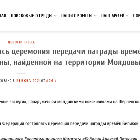
НАЯ
ПОИСКОВЫЕ ОТРЯДЫ
НАШИ ПРОЕКТЫ
НАШ МУЗЕЙ
НО
НОВОСТИ
,
ПРЕССА
ась церемония передачи награды врем
ны, найденной на территории Молдовы
КОВАНО В
24 ИЮНЯ, 2021
ОТ
ADMIN
оевые заслуги», обнаруженной молдавскими поисковиками на Шерпенск
ионального Координационного Комитета «Победа» Алексей Петрович