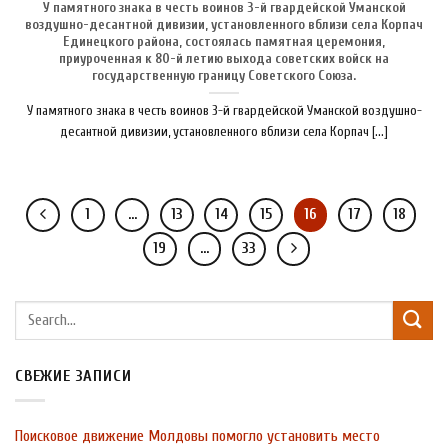
У памятного знака в честь воинов 3-й гвардейской Уманской
воздушно-десантной дивизии, установленного вблизи села Корпач
Единецкого района, состоялась памятная церемония,
приуроченная к 80-й летию выхода советских войск на
государственную границу Советского Союза.
У памятного знака в честь воинов 3-й гвардейской Уманской воздушно-
десантной дивизии, установленного вблизи села Корпач [...]
1
…
13
14
15
16
17
18
19
…
33
СВЕЖИЕ ЗАПИСИ
Поисковое движение Молдовы помогло установить место