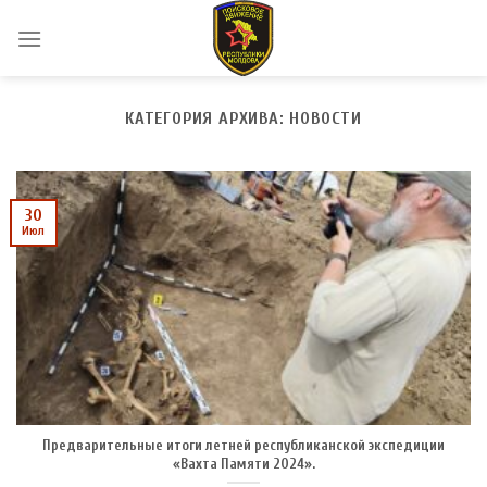
Skip
to
content
КАТЕГОРИЯ АРХИВА:
НОВОСТИ
30
Июл
Предварительные итоги летней республиканской экспедиции
«Вахта Памяти 2024».