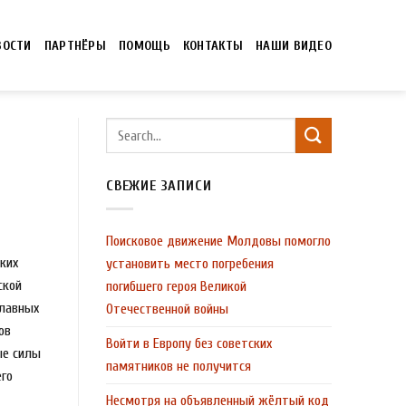
ВОСТИ
ПАРТНЁРЫ
ПОМОЩЬ
КОНТАКТЫ
НАШИ ВИДЕО
СВЕЖИЕ ЗАПИСИ
Поисковое движение Молдовы помогло
ких
установить место погребения
ской
погибшего героя Великой
славных
Отечественной войны
ов
Войти в Европу без советских
ые силы
памятников не получится
его
Несмотря на объявленный жёлтый код