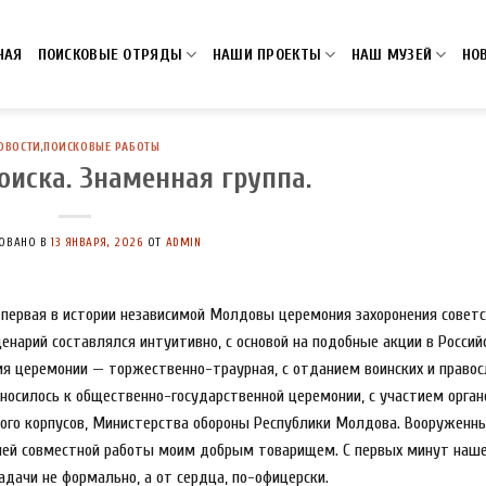
НАЯ
ПОИСКОВЫЕ ОТРЯДЫ
НАШИ ПРОЕКТЫ
НАШ МУЗЕЙ
НО
ОВОСТИ
,
ПОИСКОВЫЕ РАБОТЫ
оиска. Знаменная группа.
ОВАНО В
13 ЯНВАРЯ, 2026
ОТ
ADMIN
а первая в истории независимой Молдовы церемония захоронения советс
енарий составлялся интуитивно, с основой на подобные акции в Россий
ия церемонии — торжественно-траурная, с отданием воинских и право
тносилось к общественно-государственной церемонии, с участием орган
кого корпусов, Министерства обороны Республики Молдова. Вооруженн
ашей совместной работы моим добрым товарищем. С первых минут наш
дачи не формально, а от сердца, по-офицерски.