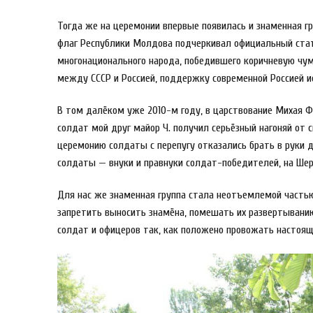
Тогда же на церемонии впервые появилась и знаменная г
флаг Республики Молдова подчеркивал официальный стат
многонационального народа, победившего коричневую чу
между СССР и Россией, поддержку современной Россией и
В том далёком уже 2010-м году, в царствование Михая Ф
солдат мой друг майор Ч. получил серьёзный нагоняй от 
церемонию солдаты с перепугу отказались брать в руки 
солдаты — внуки и правнуки солдат-победителей, на Ше
Для нас же знаменная группа стала неотъемлемой частью
запретить выносить знамёна, помешать их развертыван
солдат и офицеров так, как положено провожать настоящи