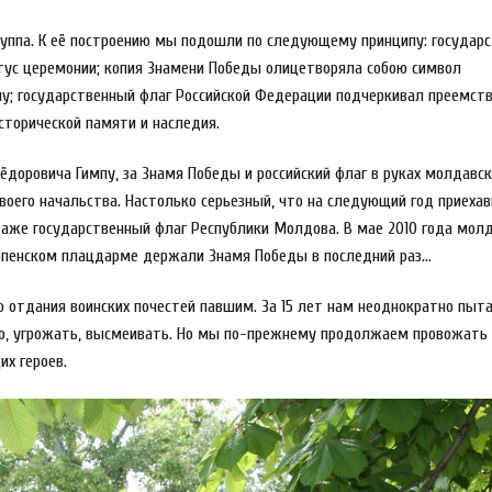
руппа. К её построению мы подошли по следующему принципу: государ
ус церемонии; копия Знамени Победы олицетворяла собою символ
му; государственный флаг Российской Федерации подчеркивал преемст
сторической памяти и наследия.
ёдоровича Гимпу, за Знамя Победы и российский флаг в руках молдавск
своего начальства. Настолько серьезный, что на следующий год приеха
даже государственный флаг Республики Молдова. В мае 2010 года мол
рпенском плацдарме держали Знамя Победы в последний раз…
 отдания воинских почестей павшим. За 15 лет нам неоднократно пыт
ию, угрожать, высмеивать. Но мы по-прежнему продолжаем провожать
х героев.