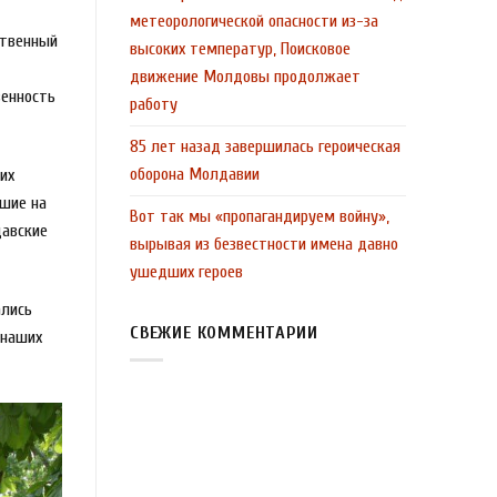
метеорологической опасности из-за
ственный
высоких температур, Поисковое
движение Молдовы продолжает
венность
работу
85 лет назад завершилась героическая
оборона Молдавии
их
вшие на
Вот так мы «пропагандируем войну»,
давские
вырывая из безвестности имена давно
ушедших героев
ались
СВЕЖИЕ КОММЕНТАРИИ
 наших