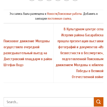
Эта запись была размещена в
Новости
,
Поисковые работы
. Добавить в
закладки
постоянная ссылка
.
В Культурном центре села
Исерлия района Басарабяска
Поисковое движение Молдовы
прошла презентация выставки
осуществило очередной
фотографий и документов «Из
разведывательный выезд на
безвестности в бессмертие»,
Днестровский плацдарм в район
подготовленной Поисковым
Штефан Водэ
движением Молдовы к юбилею
Победы в Великой
Отечественной войне