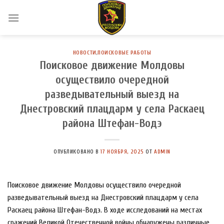
Skip
to
content
НОВОСТИ
,
ПОИСКОВЫЕ РАБОТЫ
Поисковое движение Молдовы
осуществило очередной
разведывательный выезд на
Днестровский плацдарм у села Раскаец
района Штефан-Водэ
ОПУБЛИКОВАНО В
17 НОЯБРЯ, 2025
ОТ
ADMIN
Поисковое движение Молдовы осуществило очередной
разведывательный выезд на Днестровский плацдарм у села
Раскаец района Штефан-Водэ. В ходе исследований на местах
сражений Великой Отечественной войны обнаружены различные