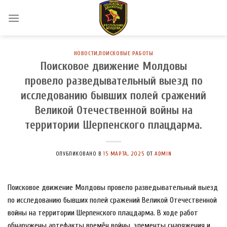
Skip
to
content
НОВОСТИ
,
ПОИСКОВЫЕ РАБОТЫ
Поисковое движение Молдовы
провело разведывательный выезд по
исследованию бывших полей сражений
Великой Отечественной войны на
территории Шерпенского плацдарма.
ОПУБЛИКОВАНО В
15 МАРТА, 2025
ОТ
ADMIN
Поисковое движение Молдовы провело разведывательный выезд
по исследованию бывших полей сражений Великой Отечественной
войны на территории Шерпенского плацдарма. В ходе работ
обнаружены артефакты времён войны, элементы снаряжения и