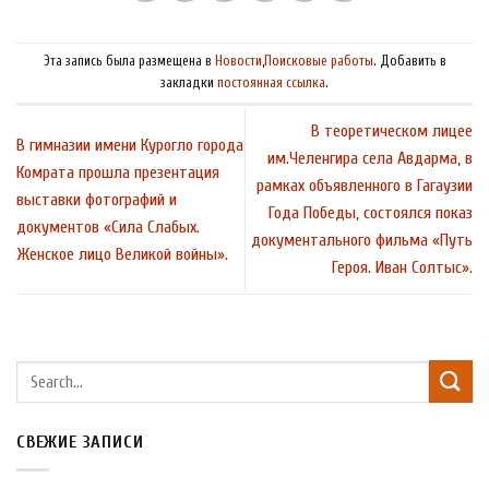
Эта запись была размещена в
Новости
,
Поисковые работы
. Добавить в
закладки
постоянная ссылка
.
В теоретическом лицее
В гимназии имени Курогло города
им.Челенгира села Авдарма, в
Комрата прошла презентация
рамках объявленного в Гагаузии
выставки фотографий и
Года Победы, состоялся показ
документов «Сила Слабых.
документального фильма «Путь
Женское лицо Великой войны».
Героя. Иван Солтыс».
СВЕЖИЕ ЗАПИСИ