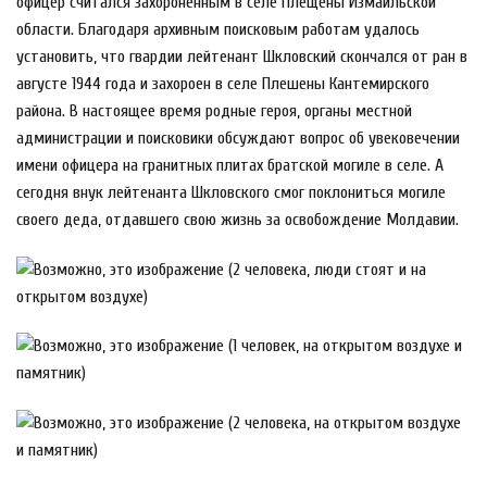
офицер считался захороненным в селе Плещены Измаильской
области. Благодаря архивным поисковым работам удалось
установить, что гвардии лейтенант Шкловский скончался от ран в
августе 1944 года и захороен в селе Плешены Кантемирского
района. В настоящее время родные героя, органы местной
администрации и поисковики обсуждают вопрос об увековечении
имени офицера на гранитных плитах братской могиле в селе. А
сегодня внук лейтенанта Шкловского смог поклониться могиле
своего деда, отдавшего свою жизнь за освобождение Молдавии.