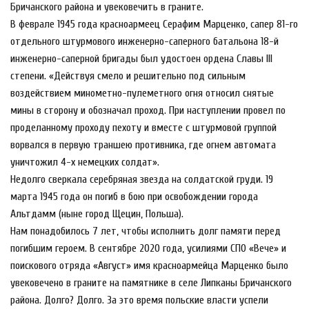
Бричанского района и увековечить в граните.
В феврале 1945 года красноармеец Серафим Марценко, сапер 81-го
отдельного штурмового инженерно-саперного батальона 18-й
инженерно-саперной бригады был удостоен ордена Славы III
степени. «Действуя смело и решительно под сильным
воздействием минометно-пулеметного огня относил снятые
мины в сторону и обозначал проход. При наступлении провел по
проделанному проходу пехоту и вместе с штурмовой группой
ворвался в первую траншею противника, где огнем автомата
уничтожил 4-х немецких солдат».
Недолго сверкала серебряная звезда на солдатской груди. 19
марта 1945 года он погиб в бою при освобождении города
Альтдамм (ныне город Щецин, Польша).
Нам понадобилось 7 лет, чтобы исполнить долг памяти перед
погибшим героем. В сентябре 2020 года, усилиями СПО «Вече» и
поискового отряда «Август» имя красноармейца Марценко было
увековечено в граните на памятнике в селе Липканы Бричанского
района. Долго? Долго. За это время польские власти успели